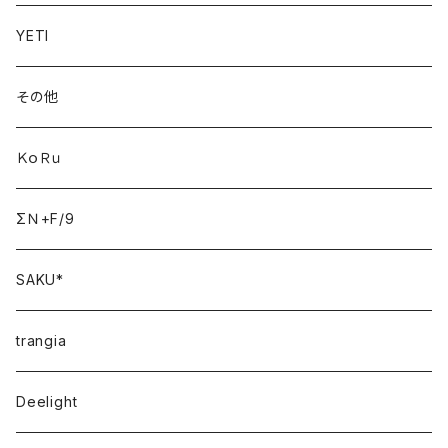
YETI
その他
ＫｏＲｕ
ΣＮ+F/9
SAKU*
trangia
Deelight