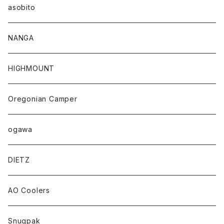
asobito
NANGA
HIGHMOUNT
Oregonian Camper
ogawa
DIETZ
AO Coolers
Snugpak