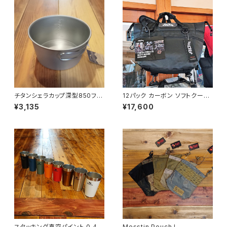
チタンシェラカップ深型850フォ
12パック カーボン ソフトクーラ
ールドハンドル(メモリ付)
ー
¥3,135
¥17,600
スタッキング真空パイント 0.47
Messtin Pouch L