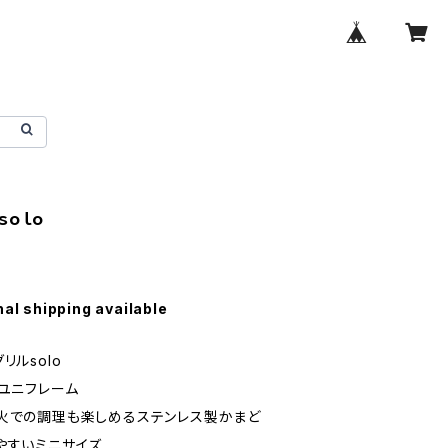
ｓｏｌｏ
nal shipping available
リルsolo
】ユニフレーム
火での調理も楽しめるステンレス製かまど
やすいミニサイズ