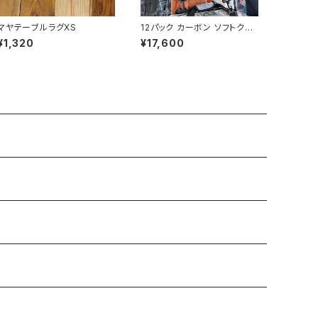
マヤテーブルラグXS
12パック カーボン ソフトクー
ラー
¥1,320
¥17,600