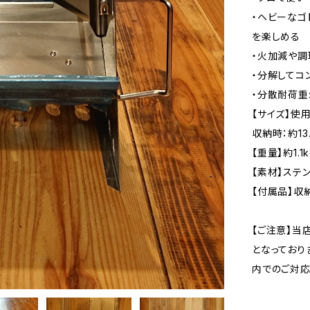
・ヘビーなゴ
を楽しめる
・火加減や調
・分解してコ
・分散耐荷重:
【サイズ】使用時
収納時：約13.
【重量】約1.1k
【素材】ステ
【付属品】収
【ご注意】当
となっており
内でのご対応