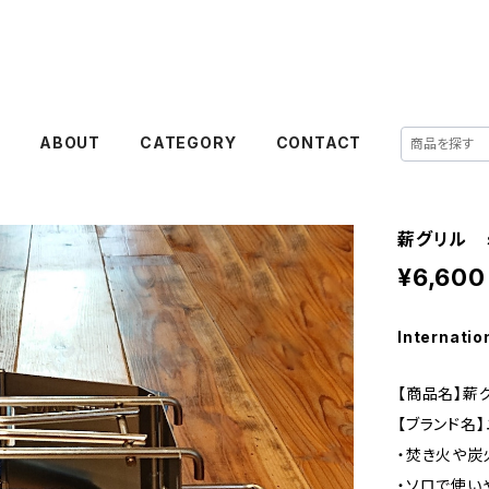
E
ABOUT
CATEGORY
CONTACT
薪グリル 
¥6,600
Internatio
【商品名】薪グ
【ブランド名
・焚き火や炭
・ソロで使い