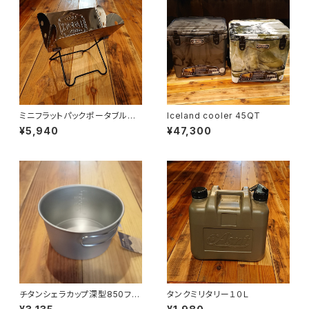
ミニフラットパックポータブルグ
Iceland cooler 45QT
リル＆ファイヤーピット
¥5,940
¥47,300
チタンシェラカップ深型850フォ
タンクミリタリー１０Ｌ
ールドハンドル(メモリ付)