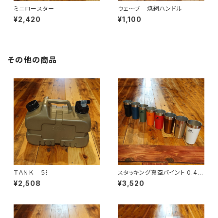
ミニロースター
ウェ～ブ 焼網ハンドル
¥2,420
¥1,100
その他の商品
ＴＡＮＫ ５ℓ
スタッキング真空パイント 0.47
L
¥2,508
¥3,520