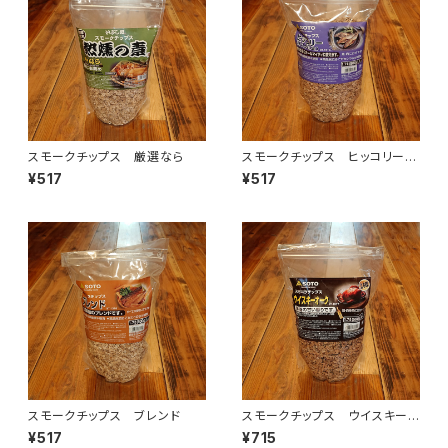
スモークチップス 厳選なら
スモークチップス ヒッコリー
（オニグルミ）
¥517
¥517
スモークチップス ブレンド
スモークチップス ウイスキーオ
ーク
¥517
¥715