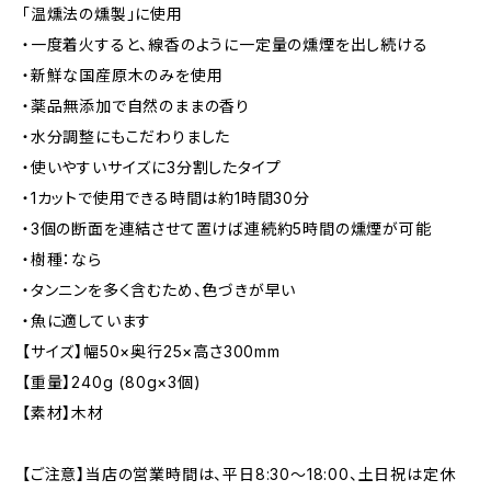
「温燻法の燻製」に使用
・一度着火すると、線香のように一定量の燻煙を出し続ける
・新鮮な国産原木のみを使用
・薬品無添加で自然のままの香り
・水分調整にもこだわりました
・使いやすいサイズに3分割したタイプ
・1カットで使用できる時間は約1時間30分
・3個の断面を連結させて置けば連続約5時間の燻煙が可能
・樹種：なら
・タンニンを多く含むため、色づきが早い
・魚に適しています
【サイズ】幅50×奥行25×高さ300mm
【重量】240g (80g×3個)
【素材】木材
【ご注意】当店の営業時間は、平日8:30～18:00、土日祝は定休