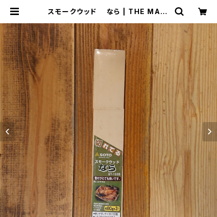
スモークウッド なら | THE MANI
ANS