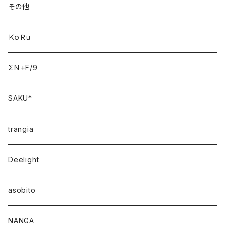
その他
ＫｏＲｕ
ΣＮ+F/9
SAKU*
trangia
Deelight
asobito
NANGA