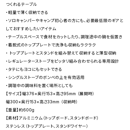
つくれるテーブル
・軽量で薄く収納できる
・ソロキャンパーやキャンプ初心者の方にも、必要最低限のギアと
しておすすめしたいアイテム
・テーブルスペースで食材をカットしたり、調理途中の鍋を仮置き
・着脱式のトッププレートで洗浄も収納もラクラク
・ トッププレートとスタンドを組み替えて収納すると薄型収納
・レギュレーターストーブをピッタリ組み合わせられる専用設計
・タテにもヨコにもセットできる
・シングルストーブのボンベの上を有効活用
・調理中の調味料を置く場所としても
【サイズ】幅376×奥行153×高さ95mm （展開時）
幅300×奥行153×高さ33mm （収納時）
【重量】約600g
【素材】アルミニウム（トップボード、スタンドボード）
ステンレス（トッププレート、スタンドワイヤー）