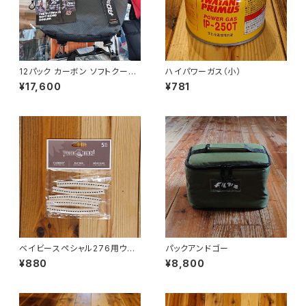
12パック カーボン ソフトクーラ
ハイパワーガス（小）
ー
¥17,600
¥781
ベイビースペシャル276用ウィッ
パックアンドゴー
ク 5本ｾｯﾄ
¥880
¥8,800