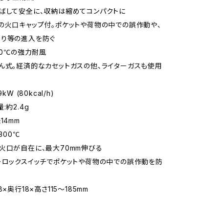
ばして安全に、収納は縮めてコンパクトに
の火口キャップ付。ポケットや荷物の中での誤作動や、
こり等の進入を防ぐ
00℃の強力耐風
ん式。経済的なカセットガスの他、ライターガスも使用
kW (80kcal/h)
:約2.4g
14mm
300℃
火口が自在に、最大70mm伸びる
ーロックスイッチでポケットや荷物の中での誤作動を防
8×奥行18×高さ115～185mm