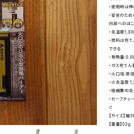
・使用時は伸
・安全のため
内部へのほ
・炎温度1,3
・燃料は充て
できる
・発熱量:0.09
・ガス充てん量
・火口径:直径
・火炎温度:1,
・極細集中炎
・セーフティ
ぐ
【サイズ】幅3
【重量】52g