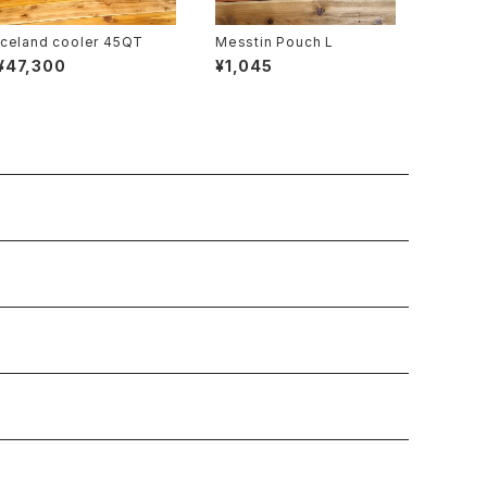
Iceland cooler 45QT
Messtin Pouch L
¥47,300
¥1,045