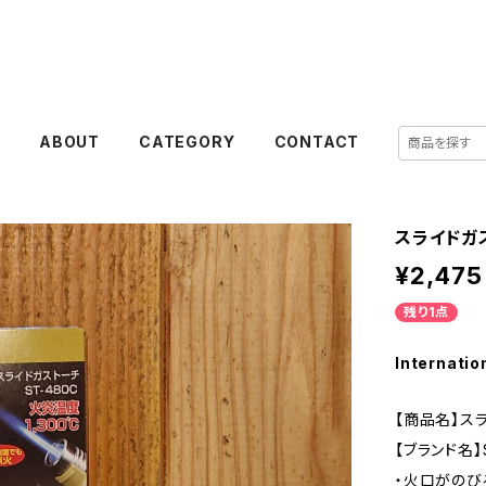
E
ABOUT
CATEGORY
CONTACT
スライドガ
¥2,475
残り1点
Internatio
【商品名】ス
【ブランド名】
・火口がの