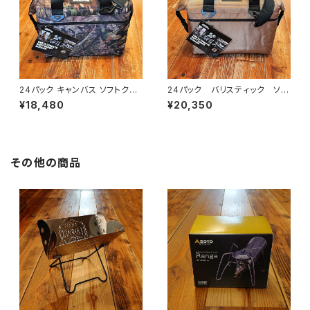
24パック キャンバス ソフトクー
24パック バリスティック ソフ
ラーブレイクアップ
トクーラー
¥18,480
¥20,350
その他の商品