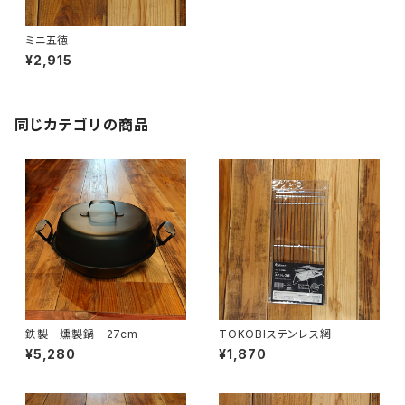
ミニ五徳
¥2,915
同じカテゴリの商品
鉄製 燻製鍋 27cm
TOKOBIステンレス網
¥5,280
¥1,870