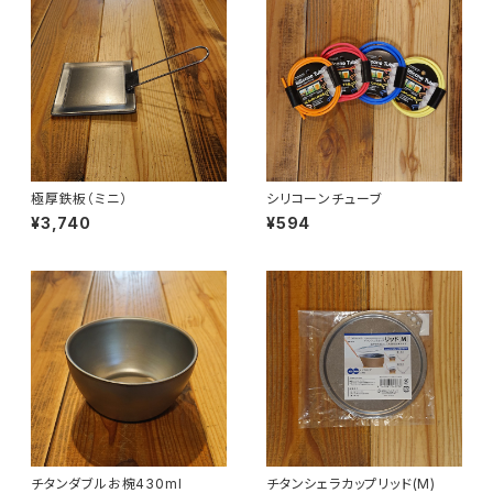
極厚鉄板（ミニ）
シリコーンチューブ
¥3,740
¥594
チタンダブルお椀430ml
チタンシェラカップリッド(M)