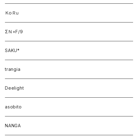
ＫｏＲｕ
ΣＮ+F/9
SAKU*
trangia
Deelight
asobito
NANGA