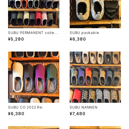
SUBU PERMANENT collecti
SUBU packable
on
¥5,280
¥6,380
SUBU CO 2022 Re:
SUBU NANNEN
¥6,380
¥7,480