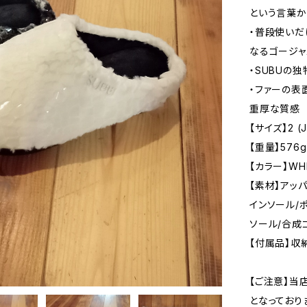
という言葉か
・普段使いだ
なるゴージャ
・SUBUの
・ファーの表
重厚な質感
【サイズ】2 (J
【重量】576g
【カラー】WHI
【素材】アッ
インソール/
ソール/合成
【付属品】収
【ご注意】当
となっており