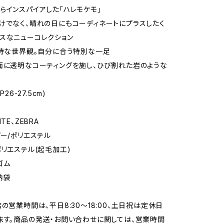
らインスパイアした「ハレモケモ」
けでなく、晴れの日にもコーディネートにプラスしたく
スなニューコレクション
独特な世界観。自分に合う特別な一足
面に透明なコーティングを施し、ひび割れた岩のような
P26-27.5cm)
TE、ZEBRA
パー/ポリエステル
ポリエステル(起毛加工)
ゴム
納袋
店の営業時間は、平日8:30～18:00、土日祝は定休日
ます。商品の発送・お問い合わせに関しては、営業時間