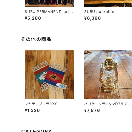
SUBU PERMANENT colle
SUBU packable
ction
¥5,280
¥6,380
その他の商品
マヤテーブルラグXS
ハリケーンランタンD78ブラ
ス
¥1,320
¥7,876
CATEGORY