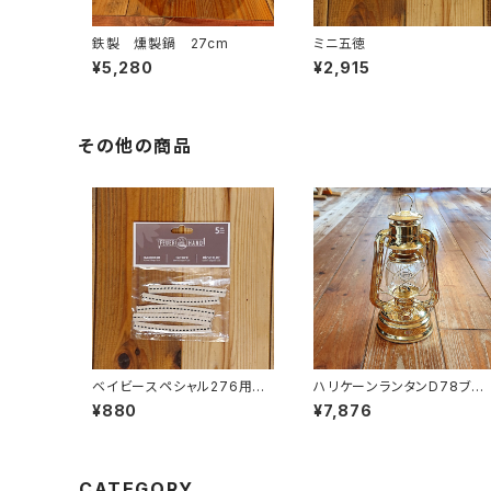
鉄製 燻製鍋 27cm
ミニ五徳
¥5,280
¥2,915
その他の商品
ベイビースペシャル276用ウ
ハリケーンランタンD78ブラ
ィック 5本ｾｯﾄ
ス
¥880
¥7,876
CATEGORY