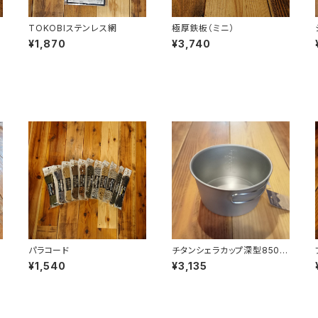
TOKOBIステンレス網
極厚鉄板（ミニ）
¥1,870
¥3,740
パラコード
チタンシェラカップ深型850フ
ォールドハンドル(メモリ付)
¥1,540
¥3,135