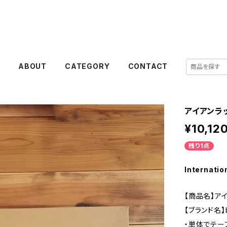
E
ABOUT
CATEGORY
CONTACT
アイアンラッ
¥10,12
残り1点
Internatio
【商品名】アイ
【ブランド名】b
・単体でテー