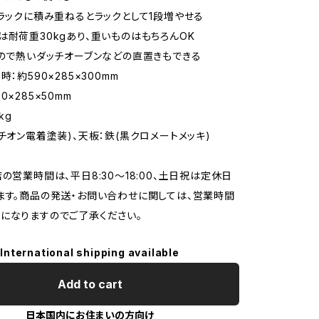
薪ラックに積み重ねるとラックとして1段増やせる
は耐荷重30kgあり、重いものはもちろんOK
なので熱いダッチオーブンなどの直置きもできる
時：約590×285×300mm
0×285×50mm
kg
カチオン電着塗装)、天板：鉄(黒クロメートメッキ)
店の営業時間は、平日8:30～18:00、土日祝は定休日
ます。商品の発送・お問い合わせに関しては、営業時間
になりますのでご了承ください。
International shipping available
Add to cart
日本国内にお住まいの方向け