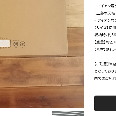
・ アイアン
・上部の天板
・ アイアン
【サイズ】使用
収納時：約59
【重量】約2.7
【素材】鉄(
【ご注意】当
となっており
内でのご対応