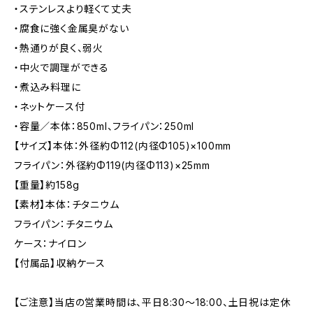
・ステンレスより軽くて丈夫
・腐食に強く金属臭がない
・熱通りが良く、弱火
・中火で調理ができる
・煮込み料理に
・ネットケース付
・容量／本体：850ml、フライパン：250ml
【サイズ】本体：外径約Φ112(内径Φ105)×100mm
フライパン：外径約Φ119(内径Φ113)×25mm
【重量】約158g
【素材】本体：チタニウム
フライパン：チタニウム
ケース：ナイロン
【付属品】収納ケース
【ご注意】当店の営業時間は、平日8:30～18:00、土日祝は定休