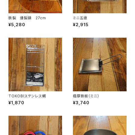
鉄製 燻製鍋 27cm
ミニ五徳
¥5,280
¥2,915
TOKOBIステンレス網
極厚鉄板（ミニ）
¥1,870
¥3,740