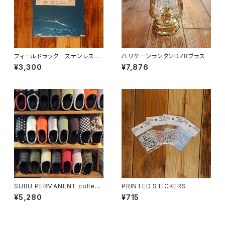
フィールドラック ステンレス天
ハリケーンランタンD78ブラス
板 ハーフ
¥3,300
¥7,876
SUBU PERMANENT collecti
PRINTED STICKERS
on
¥5,280
¥715