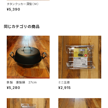
チタンクッカー深型（Ｍ）
¥5,390
同じカテゴリの商品
鉄製 燻製鍋 27cm
ミニ五徳
¥5,280
¥2,915