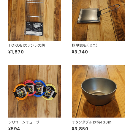
TOKOBIステンレス網
極厚鉄板（ミニ）
¥1,870
¥3,740
シリコーンチューブ
チタンダブルお椀430ml
¥594
¥3,850