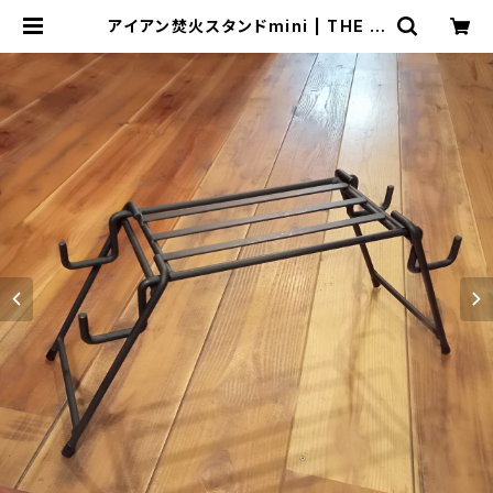
アイアン焚火スタンドmini | THE M
ANIANS