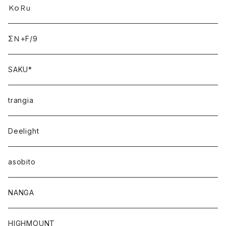
ＫｏＲｕ
ΣＮ+F/9
SAKU*
trangia
Deelight
asobito
NANGA
HIGHMOUNT