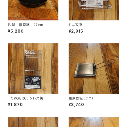
鉄製 燻製鍋 27cm
ミニ五徳
¥5,280
¥2,915
TOKOBIステンレス網
極厚鉄板（ミニ）
¥1,870
¥3,740