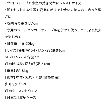
・ウッドストーブや小型の焚き火台にジャストサイズ
・脚をセットする位置を変えるだけでお使いの焚火台に合った高
さに
・収納時の高さは7cm
・専用のツールハンガーやテーブルを併せて使うことで、より焚火
を楽しめる
・耐荷重／ 約20kg
【サイズ】使用時：54×17.5×23(高さ)cm
60×17.5×28(高さ)cm
収納時：46×17.5×7(高さ)cm
【重量】約1.8kg
【素材】本体・スタンド：鉄(耐熱塗装)
脚キャップ：PE
収納ケース：ナイロン
【付属品】収納ケース