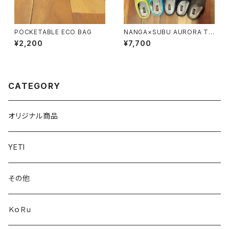
POCKETABLE ECO BAG
NANGA×SUBU AURORA TE
X WINTER SANDAL
¥2,200
¥7,700
CATEGORY
オリジナル商品
YETI
その他
ＫｏＲｕ