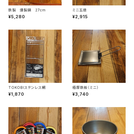
鉄製 燻製鍋 27cm
ミニ五徳
¥5,280
¥2,915
TOKOBIステンレス網
極厚鉄板（ミニ）
¥1,870
¥3,740