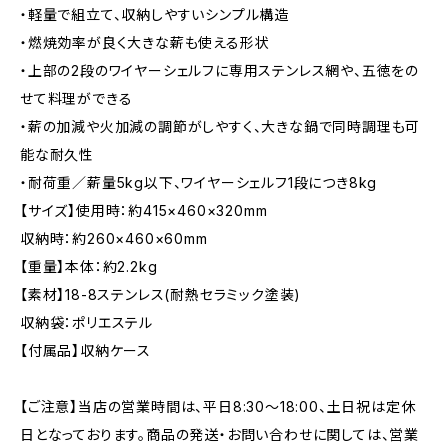
・軽量で組立て、収納しやすいシンプル構造
・燃焼効率が良く大きな薪も使える形状
・上部の2段のワイヤーシェルフに専用ステンレス網や、五徳をの
せて料理ができる
・薪の加減や火加減の調節がしやすく、大きな鍋で同時調理も可
能な耐久性
・耐荷重／薪量5kg以下、ワイヤーシェルフ1段につき8kg
【サイズ】使用時：約415×460×320mm
収納時：約260×460×60mm
【重量】本体：約2.2kg
【素材】18-8ステンレス(耐熱セラミック塗装)
収納袋：ポリエステル
【付属品】収納ケース
【ご注意】当店の営業時間は、平日8:30～18:00、土日祝は定休
日となっております。商品の発送・お問い合わせに関しては、営業