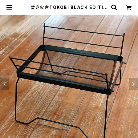
焚き火台TOKOBI BLACK EDITIO
N | THE MANIANS