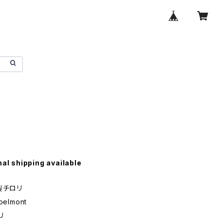
nal shipping available
製チロリ
elmont
リ