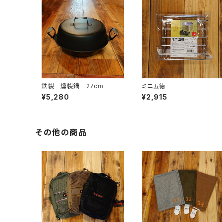
鉄製 燻製鍋 27cm
ミニ五徳
¥5,280
¥2,915
その他の商品