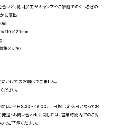
色合いと、槌目加工がキャンプやご家庭でのくつろぎの
豊かに演出
0ml
×110×120mm
g
面錫メッキ)
にかけてのお燗はできません。
ください。
間は、平日8:30～18:00、土日祝は定休日となってお
の発送・お問い合わせに関しては、営業時間内でのご対
のでご了承ください。