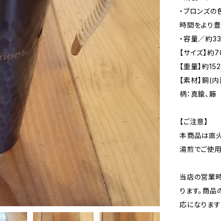
・ブロンズの
時間をより
・容量／約33
【サイズ】約70
【重量】約152
【素材】銅(内
柄：真鍮、籐
【ご注意】
本商品は直火
湯煎でご使用
当店の営業時
ります。商品
応になります