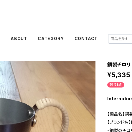
E
ABOUT
CATEGORY
CONTACT
銅製チロリ
¥5,335
残り1点
Internatio
【商品名】銅
【ブランド名】b
・銅製のチロ